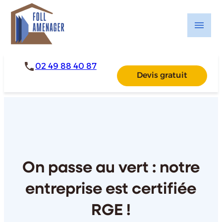
Panneau de gestion des cookies
menu
phone
02 49 88 40 87
Devis gratuit
On passe au vert : notre
entreprise est certifiée
RGE !