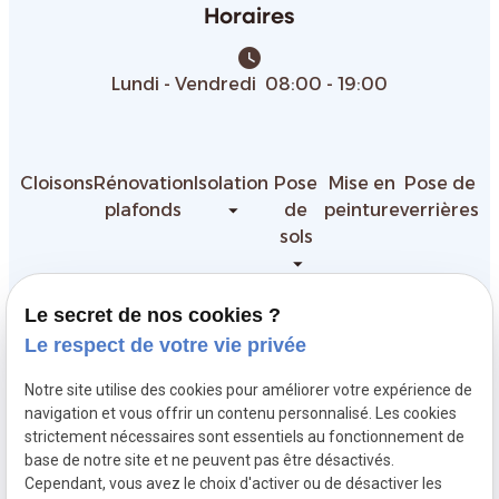
Horaires
watch_later
Lundi - Vendredi 08:00 - 19:00
Cloisons
Rénovation
Isolation
Pose
Mise en
Pose de
plafonds
de
peinture
verrières
sols
Le secret de nos cookies ?
Garantie décennale
Le respect de votre vie privée
Notre site utilise des cookies pour améliorer votre expérience de
Siret :
navigation et vous offrir un contenu personnalisé. Les cookies
Mentions légales
91948066500018
strictement nécessaires sont essentiels au fonctionnement de
base de notre site et ne peuvent pas être désactivés.
Cependant, vous avez le choix d'activer ou de désactiver les
Politique de