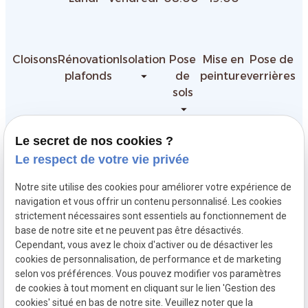
Cloisons
Rénovation
Isolation
Pose
Mise en
Pose de
plafonds
de
peinture
verrières
sols
Le secret de nos cookies ?
Garantie décennale
Le respect de votre vie privée
Notre site utilise des cookies pour améliorer votre expérience de
Siret :
navigation et vous offrir un contenu personnalisé. Les cookies
Mentions légales
91948066500018
strictement nécessaires sont essentiels au fonctionnement de
base de notre site et ne peuvent pas être désactivés.
Cependant, vous avez le choix d'activer ou de désactiver les
Politique de
cookies de personnalisation, de performance et de marketing
confidentialité
selon vos préférences. Vous pouvez modifier vos paramètres
de cookies à tout moment en cliquant sur le lien 'Gestion des
Gestion
Plan du
cookies' situé en bas de notre site. Veuillez noter que la