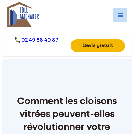
Panneau de gestion des cookies
menu
phone
02 49 88 40 87
Devis gratuit
Comment les cloisons
vitrées peuvent-elles
révolutionner votre